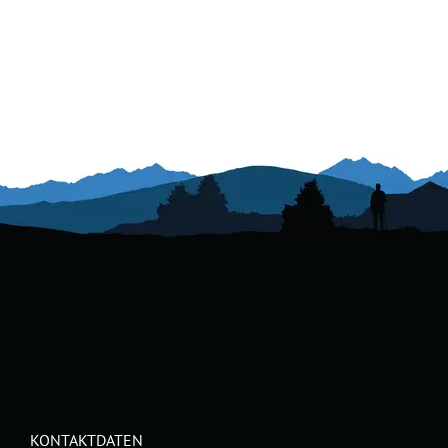
Ferienwohnung Manggeihütte Top 2
(max. 4 pers.)
KONTAKTDATEN