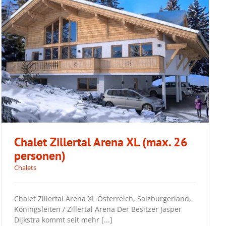
Chalet Zillertal Arena XL (max. 26
personen)
Chalets
Chalet Zillertal Arena XL (max. 26
Chalet Zillertal Arena XL Österreich, Salzburgerland,
personen)
Köningsleiten / Zillertal Arena Der Besitzer Jasper
Dijkstra kommt seit mehr [...]