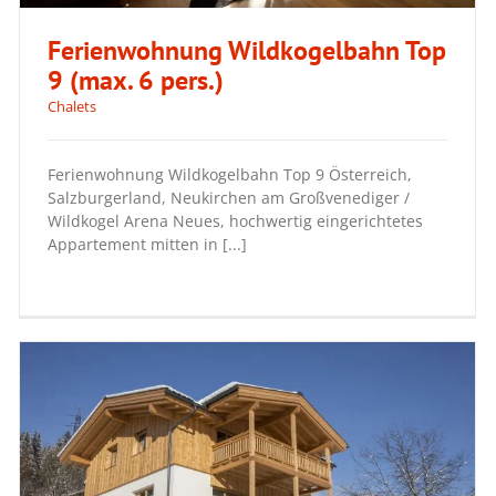
Ferienwohnung Wildkogelbahn Top
9 (max. 6 pers.)
Chalets
Ferienwohnung Wildkogelbahn Top 9
(max. 6 pers.)
Ferienwohnung Wildkogelbahn Top 9 Österreich,
Salzburgerland, Neukirchen am Großvenediger /
Wildkogel Arena Neues, hochwertig eingerichtetes
Appartement mitten in [...]