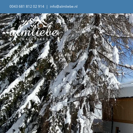
Ga
0043 681 812 02 914
|
info@almliebe.nl
naar
inhoud